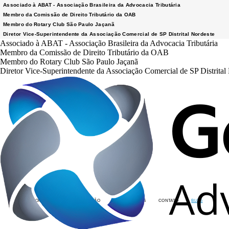
Associado à ABAT - Associação Brasileira da Advocacia Tributária
Membro da Comissão de Direito Tributário da OAB
Membro do Rotary Club São Paulo Jaçanã
Diretor Vice-Superintendente da Associação Comercial de SP Distrital Nordeste
Associado à ABAT - Associação Brasileira da Advocacia Tributária
Membro da Comissão de Direito Tributário da OAB
Membro do Rotary Club São Paulo Jaçanã
Diretor Vice-Superintendente da Associação Comercial de SP Distrital
A Confissão de Dívida no Direito Tributário
Publicado por: Sivaldo Nascimento em 18/05/2020
HOME
ÁREAS DE ATUAÇÃO
PROFISSIONAIS
CONTATO
BLOG
Muitas são as dúvidas do contribuinte que aderiu à Parcelamentos de Tributos, quanto à